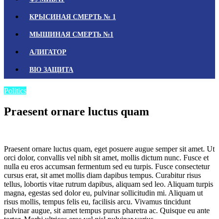
КРЫСИНАЯ СМЕРТЬ № 1
МЫШИНАЯ CМЕРТЬ №1
АЛИГАТОР
BIO ЗАЩИТА
Politics
Praesent ornare luctus quam
16.03.2015
Adminvini
0 Комментариев
Praesent ornare luctus quam, eget posuere augue semper sit amet. Ut
orci dolor, convallis vel nibh sit amet, mollis dictum nunc. Fusce et
nulla eu eros accumsan fermentum sed eu turpis. Fusce consectetur
cursus erat, sit amet mollis diam dapibus tempus. Curabitur risus
tellus, lobortis vitae rutrum dapibus, aliquam sed leo. Aliquam turpis
magna, egestas sed dolor eu, pulvinar sollicitudin mi. Aliquam ut
risus mollis, tempus felis eu, facilisis arcu. Vivamus tincidunt
pulvinar augue, sit amet tempus purus pharetra ac. Quisque eu ante