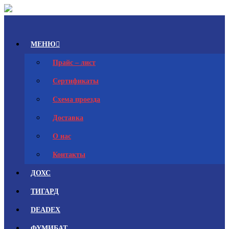
Skip
to
ПО
content
ОБОРОНХИМ
МЕНЮ
ПО
ОБОРОНХИМ
Прайс – лист
Сертификаты
Схема проезда
Доставка
О нас
Контакты
ДОХС
ТИГАРД
DEADEX
ФУМИБАТ