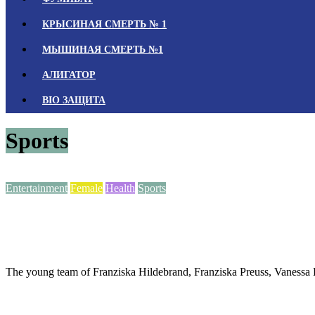
КРЫСИНАЯ СМЕРТЬ № 1
МЫШИНАЯ CМЕРТЬ №1
АЛИГАТОР
BIO ЗАЩИТА
Sports
Entertainment
Female
Health
Sports
Women’s Relay Competition
24.03.2015
Adminvini
0 Комментариев
The young team of Franziska Hildebrand, Franziska Preuss, Vanessa 
Читать далее