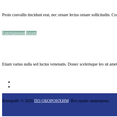
24.03.2015
Adminvini
0 Комментариев
Proin convallis tincidunt erat, nec ornare lectus ornare sollicitudin.
Читать далее
Entertainment
Sports
Stricking Game
24.03.2015
Adminvini
0 Комментариев
Etiam varius nulla sed luctus venenatis. Donec scelerisque leo sit amet 
Читать далее
← Назад
Копирайт © 2026
ПО ОБОРОНХИМ
. Все права защищены.