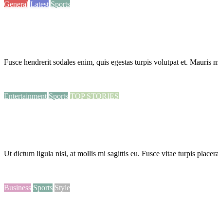
General
Latest
Sports
Swimming Record
24.03.2015
Adminvini
0 Комментариев
Fusce hendrerit sodales enim, quis egestas turpis volutpat et. Mauris m
Читать далее
Entertainment
Sports
TOP STORIES
Smith Handed His Place in History
24.03.2015
Adminvini
0 Комментариев
Ut dictum ligula nisi, at mollis mi sagittis eu. Fusce vitae turpis plac
Читать далее
Business
Sports
Style
Sparians on Form