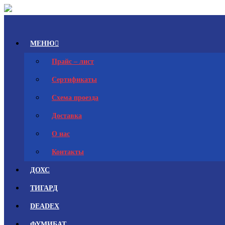
Skip
to
ПО
content
ОБОРОНХИМ
МЕНЮ
ПО
ОБОРОНХИМ
Прайс – лист
Сертификаты
Схема проезда
Доставка
О нас
Контакты
ДОХС
ТИГАРД
DEADEX
ФУМИБАТ